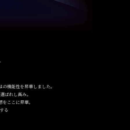
はの機能性を昇華しました。
、選ばれし高み。
想をここに昇華。
する